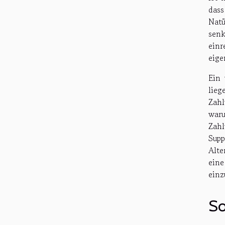
dass
Natü
senk
einr
eige
Ein 
lieg
Zahl
war
Zahl
Supp
Alte
ei
einz
So