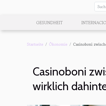
GESUNDHEIT
INTERNACI
Startseite
Ökonomie
Casinoboni zwische
Casinoboni zwi
wirklich dahint