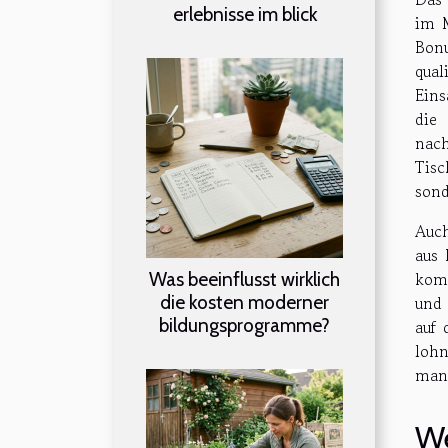
erlebnisse im blick
im M
Bonu
qual
Eins
die
nach
Tisc
sond
Auch
aus 
Was beeinflusst wirklich
komm
die kosten moderner
und 
bildungsprogramme?
auf 
lohn
man 
We