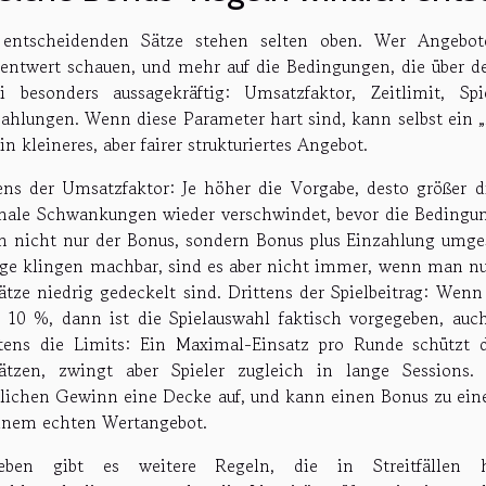
 entscheidenden Sätze stehen selten oben. Wer Angebote
entwert schauen, und mehr auf die Bedingungen, die über d
i besonders aussagekräftig: Umsatzfaktor, Zeitlimit, Sp
ahlungen. Wenn diese Parameter hart sind, kann selbst ein „
ein kleineres, aber fairer strukturiertes Angebot.
ens der Umsatzfaktor: Je höher die Vorgabe, desto größer 
ale Schwankungen wieder verschwindet, bevor die Bedingunge
 nicht nur der Bonus, sondern Bonus plus Einzahlung umges
ge klingen machbar, sind es aber nicht immer, wenn man nur 
ätze niedrig gedeckelt sind. Drittens der Spielbeitrag: Wen
 10 %, dann ist die Spielauswahl faktisch vorgegeben, au
tens die Limits: Ein Maximal-Einsatz pro Runde schützt
sätzen, zwingt aber Spieler zugleich in lange Sessions
ichen Gewinn eine Decke auf, und kann einen Bonus zu eine
inem echten Wertangebot.
eben gibt es weitere Regeln, die in Streitfällen