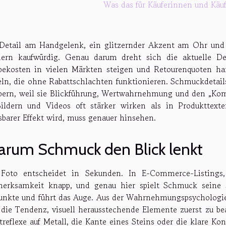
Was das für Käuferinnen und Käuf
Detail am Handgelenk, ein glitzernder Akzent am Ohr und p
dern kaufwürdig. Genau darum dreht sich die aktuelle 
ekosten in vielen Märkten steigen und Retourenquoten ha
ln, die ohne Rabattschlachten funktionieren. Schmuckdetai
bern, weil sie Blickführung, Wertwahrnehmung und den „Komp
ildern und Videos oft stärker wirken als in Produkttexte
barer Effekt wird, muss genauer hinsehen.
rum Schmuck den Blick lenkt
 Foto entscheidet in Sekunden. In E-Commerce-Listings,
erksamkeit knapp, und genau hier spielt Schmuck seine st
unkte und führt das Auge. Aus der Wahrnehmungspsychologie 
 die Tendenz, visuell herausstechende Elemente zuerst zu be
treflexe auf Metall, die Kante eines Steins oder die klare Kon