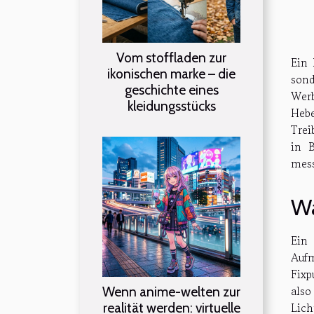
Vom stoffladen zur
Ein 
ikonischen marke – die
son
geschichte eines
Werb
kleidungsstücks
Hebe
Trei
in B
mess
Wa
Ein
Aufm
Fixp
also
Wenn anime-welten zur
realität werden: virtuelle
Lich