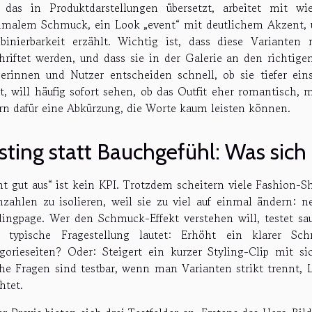
 das in Produktdarstellungen übersetzt, arbeitet mit w
malem Schmuck, ein Look „event“ mit deutlichem Akzent, un
inierbarkeit erzählt. Wichtig ist, dass diese Varianten 
hriftet werden, und dass sie in der Galerie an den richtige
erinnen und Nutzer entscheiden schnell, ob sie tiefer e
t, will häufig sofort sehen, ob das Outfit eher romantisch,
ern dafür eine Abkürzung, die Worte kaum leisten können.
sting statt Bauchgefühl: Was sich
ht gut aus“ ist kein KPI. Trotzdem scheitern viele Fashion-S
zahlen zu isolieren, weil sie zu viel auf einmal ändern: ne
ingpage. Wer den Schmuck-Effekt verstehen will, testet sa
e typische Fragestellung lautet: Erhöht ein klarer Sc
gorieseiten? Oder: Steigert ein kurzer Styling-Clip mit 
he Fragen sind testbar, wenn man Varianten strikt trennt, L
htet.