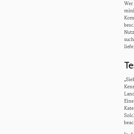
Wer
mini
Komb
besc
Nutz
such
lief
Te
„Sie
Kenn
Land
Ein
Kate
Solc
beac