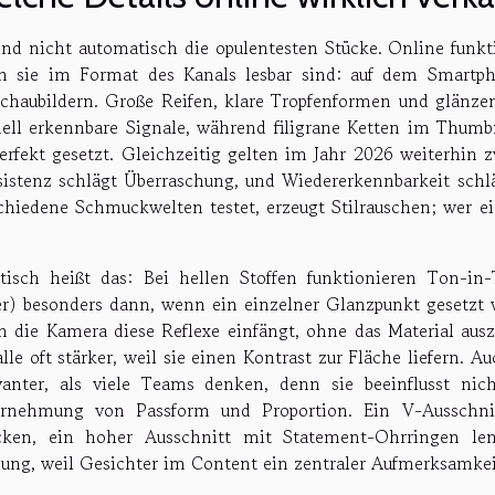
ind nicht automatisch die opulentesten Stücke. Online funk
 sie im Format des Kanals lesbar sind: auf dem Smartph
chaubildern. Große Reifen, klare Tropfenformen und glänze
ell erkennbare Signale, während filigrane Ketten im Thumbn
perfekt gesetzt. Gleichzeitig gelten im Jahr 2026 weiterhi
istenz schlägt Überraschung, und Wiedererkennbarkeit schl
chiedene Schmuckwelten testet, erzeugt Stilrauschen; wer ein
tisch heißt das: Bei hellen Stoffen funktionieren Ton-i
er) besonders dann, wenn ein einzelner Glanzpunkt gesetz
 die Kamera diese Reflexe einfängt, ohne das Material aus
lle oft stärker, weil sie einen Kontrast zur Fläche liefern. Au
vanter, als viele Teams denken, denn sie beeinflusst ni
rnehmung von Passform und Proportion. Ein V-Ausschnit
ecken, ein hoher Ausschnitt mit Statement-Ohrringen le
ung, weil Gesichter im Content ein zentraler Aufmerksamkeit