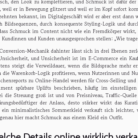
ch, den Look zu komplettieren, und Schmuck ist dafür der 
t, weil er in Bewegung glitzert und weil er im Kopf sofort kom
zehnten bekannt, im Digitalgeschäft wird er aber erst dann we
h Bildsequenzen, durch konsequente Styling-Logik und dur
 dass Schmuck im Content nicht wie ein Fremdkörper wirkt, 
e Kundinnen und Kunden unausgesprochen stellen: „Wie trage 
Conversion-Mechanik dahinter lässt sich in drei Ebenen zerl
Unsicherheit, und Unsicherheit ist im E-Commerce ein Kaufki
tens steigt die Verweildauer, wenn die Bildsprache mehr erz
 die Warenkorb-Logik profitieren, wenn Nutzerinnen und Nutz
chenreports zu Online-Handel werden für Cross-Selling und
iment spürbare Uplifts beschrieben, häufig im einstelligen
i die Streuung groß ist und von Preisniveau, Traffic-Quelle
ärungsbedürftiger der Anlass, desto stärker wirkt das Kurat
 ein minimalistisches Sommerkleid verkauft sich leichter, w
genau hier macht Schmuck aus einem Kleid ein Outfit.
lche Details online wirklich verk