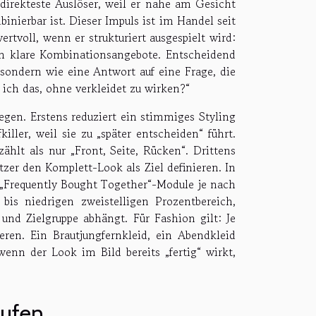
direkteste Auslöser, weil er nahe am Gesicht
binierbar ist. Dieser Impuls ist im Handel seit
rtvoll, wenn er strukturiert ausgespielt wird:
ch klare Kombinationsangebote. Entscheidend
sondern wie eine Antwort auf eine Frage, die
ich das, ohne verkleidet zu wirken?“
egen. Erstens reduziert ein stimmiges Styling
ller, weil sie zu „später entscheiden“ führt.
ählt als nur „Front, Seite, Rücken“. Drittens
er den Komplett-Look als Ziel definieren. In
 „Frequently Bought Together“-Module je nach
 bis niedrigen zweistelligen Prozentbereich,
 und Zielgruppe abhängt. Für Fashion gilt: Je
ieren. Ein Brautjungfernkleid, ein Abendkleid
enn der Look im Bild bereits „fertig“ wirkt,
aufen