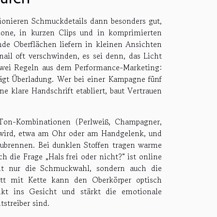
tionieren Schmuckdetails dann besonders gut,
one, in kurzen Clips und in komprimierten
nde Oberflächen liefern in kleinen Ansichten
ail oft verschwinden, es sei denn, das Licht
n zwei Regeln aus dem Performance-Marketing:
ägt Überladung. Wer bei einer Kampagne fünf
e klare Handschrift etabliert, baut Vertrauen
n-Ton-Kombinationen (Perlweiß, Champagner,
t wird, etwa am Ohr oder am Handgelenk, und
zubrennen. Bei dunklen Stoffen tragen warme
ch die Frage „Hals frei oder nicht?“ ist online
cht nur die Schmuckwahl, sondern auch die
t mit Kette kann den Oberkörper optisch
nkt ins Gesicht und stärkt die emotionale
streiber sind.