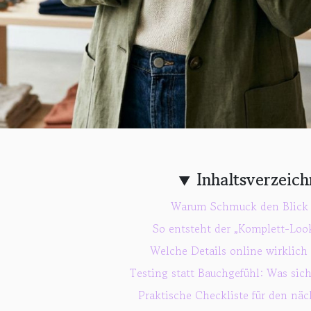
Inhaltsverzeich
Warum Schmuck den Blick 
So entsteht der „Komplett-Loo
Welche Details online wirklich
Testing statt Bauchgefühl: Was sic
Praktische Checkliste für den nä