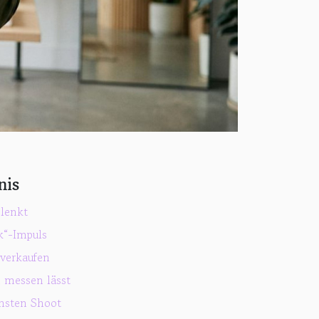
nis
lenkt
k“-Impuls
 verkaufen
h messen lässt
chsten Shoot