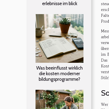
erlebnisse im blick
steu
ersc
Falt
Prod
Mess
arbe
ver
über
im B
Das 
Kont
Was beeinflusst wirklich
vers
die kosten moderner
Stil
bildungsprogramme?
So
Wer 