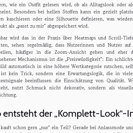
ern, wie ein Outfit gelesen wird, ob als Alltagslook oder a
heint. Besonders bei hellen Stoffen kann ein gezielt platzi
en kaschieren oder eine Silhouette definieren, was wiede
ukt als „passt zu mir“ abgespeichert wird.
bar wird das in der Praxis über Heatmaps und Scroll-Tief
iten, sehen regelmäßig, dass Nutzerinnen und Nutzer auf
weilen, häufiger in die Zoom-Ansicht gehen und eher di
sehener Mechanismus ist die „Preiswürdigkeit“: Ein schlich
ild automatisch in eine höhere Wertkategorie rutschen, sel
ist kein Trick, sondern eine Erwartungslogik, die in vie
extsignale beeinflussen die Einschätzung von Qualität. W
teht, nutzt Schmuck nicht dekorativ, sondern als visuell
richtung.
 entsteht der „Komplett-Look“-
kauft schon gern „nur“ ein Teil? Gerade bei Anlassmode und 