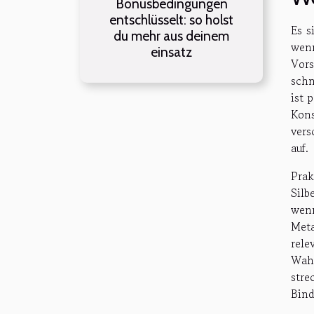
Bonusbedingungen
entschlüsselt: so holst
Es s
du mehr aus deinem
wenn
einsatz
Vors
schn
ist 
Kons
vers
auf.
Prak
Silb
wenn
Meta
rele
Wah
str
Bind