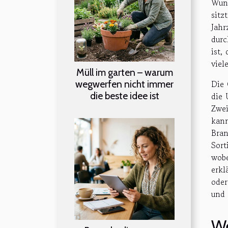
Wuns
sitz
Jahr
durc
ist,
viel
Müll im garten – warum
wegwerfen nicht immer
Die 
die beste idee ist
die 
Zwei
kann
Bran
Sort
wobe
erkl
oder
und 
We