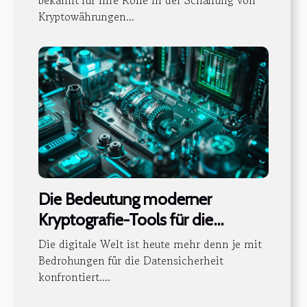
die Industrie
bekannt für ihre Rolle in der Schaffung von
Kryptowährungen...
Die Bedeutung moderner
Kryptografie-Tools für die
Datensicherheit
Die digitale Welt ist heute mehr denn je mit
Bedrohungen für die Datensicherheit
konfrontiert....