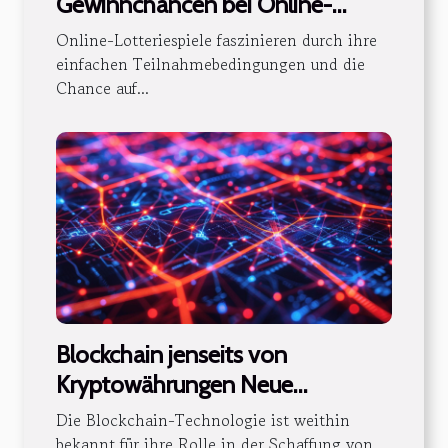
Gewinnchancen bei Online-
Lotteriespielen
Online-Lotteriespiele faszinieren durch ihre
einfachen Teilnahmebedingungen und die
Chance auf...
Blockchain jenseits von
Kryptowährungen Neue
Anwendungen und Potenziale für
Die Blockchain-Technologie ist weithin
die Industrie
bekannt für ihre Rolle in der Schaffung von