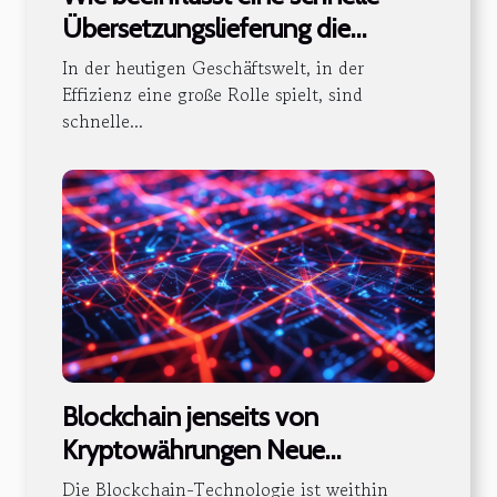
Übersetzungslieferung die
Dokumentenauthentizität?
In der heutigen Geschäftswelt, in der
Effizienz eine große Rolle spielt, sind
schnelle...
Blockchain jenseits von
Kryptowährungen Neue
Anwendungen und Potenziale für
Die Blockchain-Technologie ist weithin