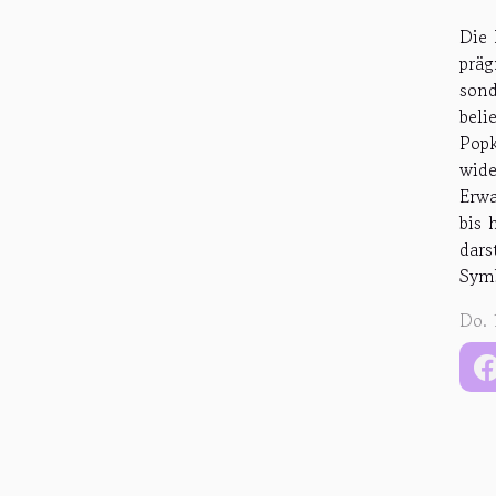
Die 
präg
sond
beli
Popk
wide
Erwa
bis 
dars
Symb
Do. 