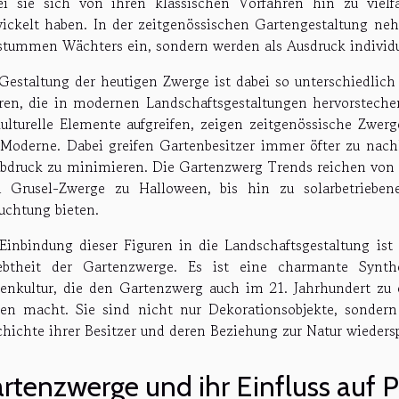
i sie sich von ihren klassischen Vorfahren hin zu vielf
ickelt haben. In der zeitgenössischen Gartengestaltung n
stummen Wächters ein, sondern werden als Ausdruck individue
Gestaltung der heutigen Zwerge ist dabei so unterschiedlich
ren, die in modernen Landschaftsgestaltungen hervorstechen,
ulturelle Elemente aufgreifen, zeigen zeitgenössische Zwer
Moderne. Dabei greifen Gartenbesitzer immer öfter zu nach
bdruck zu minimieren. Die Gartenzwerg Trends reichen von D
 Grusel-Zwerge zu Halloween, bis hin zu solarbetrieben
uchtung bieten.
Einbindung dieser Figuren in die Landschaftsgestaltung ist 
iebtheit der Gartenzwerge. Es ist eine charmante Synth
enkultur, die den Gartenzwerg auch im 21. Jahrhundert zu 
en macht. Sie sind nicht nur Dekorationsobjekte, sondern 
hichte ihrer Besitzer und deren Beziehung zur Natur wieders
rtenzwerge und ihr Einfluss auf 