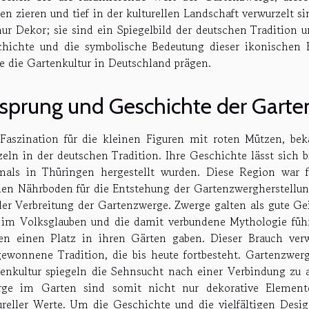
en zieren und tief in der kulturellen Landschaft verwurzelt 
nur Dekor; sie sind ein Spiegelbild der deutschen Tradition 
hichte und die symbolische Bedeutung dieser ikonischen F
e die Gartenkultur in Deutschland prägen.
sprung und Geschichte der Gart
Faszination für die kleinen Figuren mit roten Mützen, bek
eln in der deutschen Tradition. Ihre Geschichte lässt sich bi
mals in Thüringen hergestellt wurden. Diese Region war 
len Nährboden für die Entstehung der Gartenzwergherstellung
der Verbreitung der Gartenzwerge. Zwerge galten als gute Gei
 im Volksglauben und die damit verbundene Mythologie füh
n einen Platz in ihren Gärten gaben. Dieser Brauch ver
gewonnene Tradition, die bis heute fortbesteht. Gartenzwe
enkultur spiegeln die Sehnsucht nach einer Verbindung zu 
rge im Garten sind somit nicht nur dekorative Elemente
ureller Werte. Um die Geschichte und die vielfältigen Desi