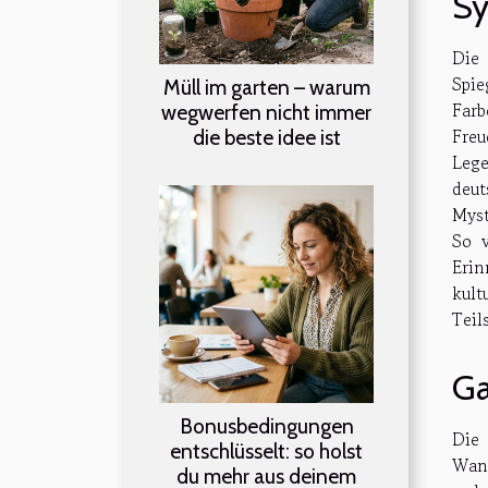
Sy
Die 
Spie
Müll im garten – warum
Farb
wegwerfen nicht immer
Freu
die beste idee ist
Lege
deu
Myst
So v
Erin
kult
Teil
Ga
Bonusbedingungen
Die 
entschlüsselt: so holst
Wand
du mehr aus deinem