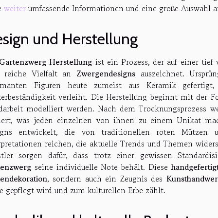
e
weiter
umfassende Informationen und eine große Auswahl an
sign und Herstellung
Gartenzwerg Herstellung
ist ein Prozess, der auf einer tief
e reiche Vielfalt an
Zwergendesigns
auszeichnet. Ursprün
rmanten Figuren heute zumeist aus Keramik gefertigt
erbeständigkeit verleiht. Die Herstellung beginnt mit der F
arbeit modelliert werden. Nach dem Trocknungsprozess we
iert, was jeden einzelnen von ihnen zu einem Unikat mac
igns entwickelt, die von traditionellen roten Mütze
rpretationen reichen, die aktuelle Trends und Themen wider
tler sorgen dafür, dass trotz einer gewissen Standardi
tenzwerg
seine individuelle Note behält. Diese
handgeferti
endekoration
, sondern auch ein Zeugnis des
Kunsthandwer
e gepflegt wird und zum kulturellen Erbe zählt.