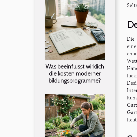
Seit
De
Die
ein
cha
Wett
Was beeinflusst wirklich
Hand
die kosten moderner
lack
bildungsprogramme?
Des
Inte
Küns
Gar
Gart
heut