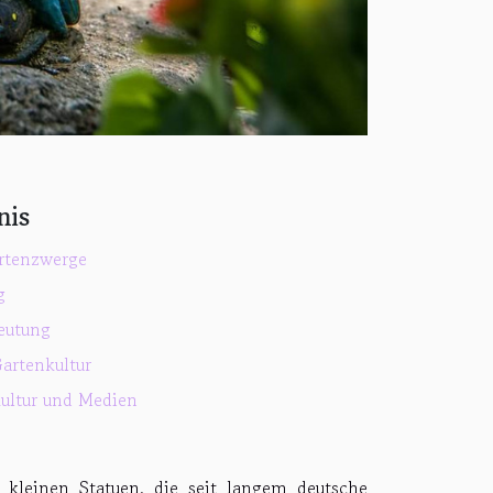
nis
rtenzwerge
g
eutung
artenkultur
kultur und Medien
 kleinen Statuen, die seit langem deutsche