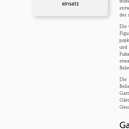
wobe
einsatz
entw
des 
Die 
Figu
popk
und 
Fußa
etwa
Bele
Die 
Bel
Gart
Gärt
Gesc
Ga