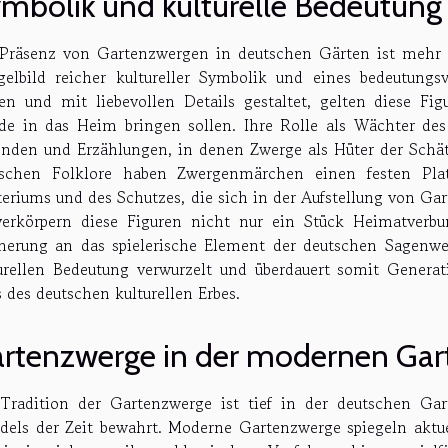
mbolik und kulturelle Bedeutung
Präsenz von Gartenzwergen in deutschen Gärten ist mehr al
gelbild reicher kultureller Symbolik und eines bedeutungs
en und mit liebevollen Details gestaltet, gelten diese F
de in das Heim bringen sollen. Ihre Rolle als Wächter des 
nden und Erzählungen, in denen Zwerge als Hüter der Schät
tschen Folklore haben Zwergenmärchen einen festen Pla
eriums und des Schutzes, die sich in der Aufstellung von Ga
erkörpern diese Figuren nicht nur ein Stück Heimatverbu
nerung an das spielerische Element der deutschen Sagenwel
urellen Bedeutung verwurzelt und überdauert somit Genera
s des deutschen kulturellen Erbes.
rtenzwerge in der modernen Gar
Tradition der Gartenzwerge ist tief in der deutschen Gar
els der Zeit bewahrt. Moderne Gartenzwerge spiegeln aktue