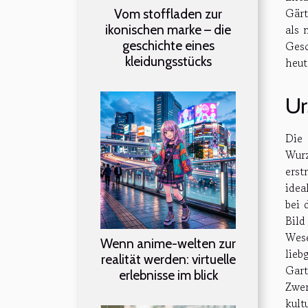
Gärt
Vom stoffladen zur
ikonischen marke – die
als 
geschichte eines
Gesc
kleidungsstücks
heut
Ur
Die 
Wurz
erst
idea
bei 
Bild
Wese
Wenn anime-welten zur
lieb
realität werden: virtuelle
Gart
erlebnisse im blick
Zwe
kult