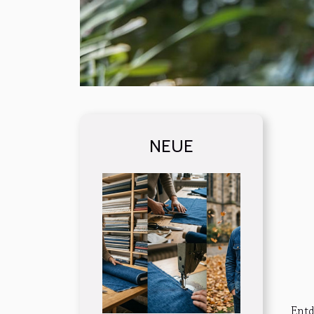
NEUE
Entd