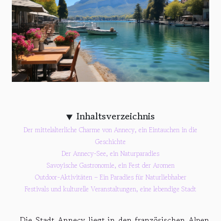
Inhaltsverzeichnis
Der mittelalterliche Charme von Annecy, ein Eintauchen in die
Geschichte
Der Annecy-See, ein Naturparadies
Savoyische Gastronomie, ein Fest der Aromen
Outdoor-Aktivitäten – Ein Paradies für Naturliebhaber
Festivals und kulturelle Veranstaltungen, eine lebendige Stadt
Die Stadt Annecy liegt in den französischen Alpen