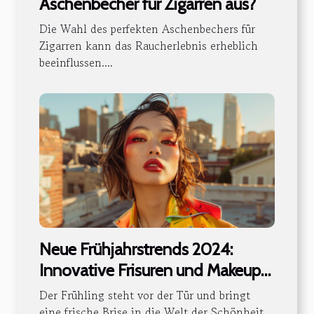
Aschenbecher für Zigarren aus?
Die Wahl des perfekten Aschenbechers für
Zigarren kann das Raucherlebnis erheblich
beeinflussen....
Neue Frühjahrstrends 2024:
Innovative Frisuren und Makeup-
Anleitungen
Der Frühling steht vor der Tür und bringt
eine frische Brise in die Welt der Schönheit.