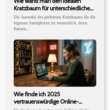
Wie wählt man den idealen
Kratzbaum für unterschiedliche
Katzencharaktere?
Die Auswahl des perfekten Kratzbaums für die
eigenen Samtpfoten ist wesentlich, denn
Katzen...
Wie finde ich 2025
vertrauenswürdige Online-
Casinos mit großzügigen Boni?