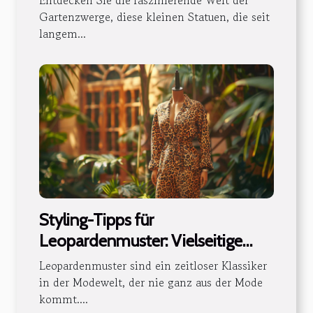
Entdecken Sie die faszinierende Welt der
Gartenzwerge, diese kleinen Statuen, die seit
langem...
Styling-Tipps für
Leopardenmuster: Vielseitige
Outfits für jede Jahreszeit
Leopardenmuster sind ein zeitloser Klassiker
in der Modewelt, der nie ganz aus der Mode
kommt....