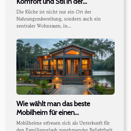
Komfort und Stil in der
modernen Küchengestaltung
Die Küche ist nicht nur ein Ort der
Nahrungszubereitung, sondern auch ein
zentraler Wohnraum, in...
Wie wählt man das beste
Mobilheim für einen
Familienurlaub?
Mobilheime erfreuen sich als Unterkunft für
den Familienurlaub zunehmender Beliebtheit.