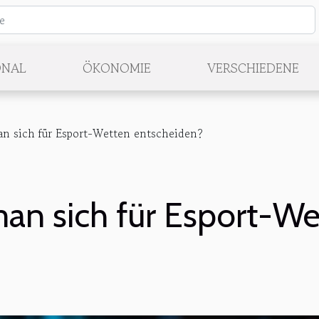
ONAL
ÖKONOMIE
VERSCHIEDENE
n sich für Esport-Wetten entscheiden?
an sich für Esport-We