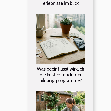
erlebnisse im blick
Was beeinflusst wirklich
die kosten moderner
bildungsprogramme?