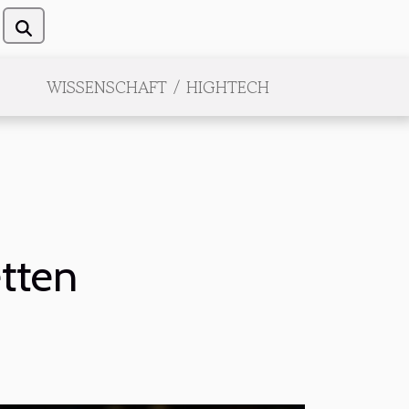
WISSENSCHAFT / HIGHTECH
tten