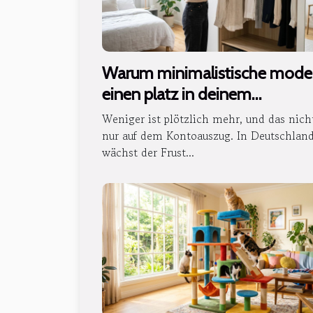
Warum minimalistische mode
einen platz in deinem
kleiderschrank verdient
Weniger ist plötzlich mehr, und das nich
nur auf dem Kontoauszug. In Deutschlan
wächst der Frust...